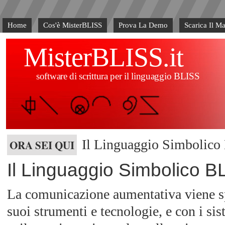
Home
Cos'è MisterBLISS
Prova La Demo
Scarica Il M
MisterBLISS.it
software di scrittura per il linguaggio BLISS
Il Linguaggio Simbolic
ORA SEI QUI
Il Linguaggio Simbolico B
La comunicazione aumentativa viene sp
suoi strumenti e tecnologie, e con i sis